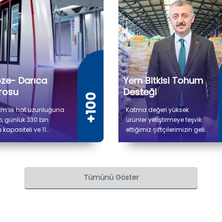
ze- Darıca
Yem Bitkisi Tohum
rosu
Desteği
km’lik hat uzunluğuna
Katma değeri yüksek
, günlük 330 bin
ürünler yetiştirmeye teşvik
 kapasiteli ve 11
ettiğimiz çiftçilerimizin gelir
syondan oluşacak
düzeyini artırmaya,
 Gebze OSB-Darıca
tarımsal kalkınmaya ve
 Metro Hattı
hayvancılığa yönelik
emizde güncel ilerleme
verdiğimiz desteklerle
Tümünü Göster
mu %86 olup
üretimin kesintisiz devam
şmalar tüm hızıyla
etmesini amaçlıyoruz.
m etmektedir.
Çiftçilerimize 8.500 ton
yem bitkisi tohum desteği
sağlanmıştır.