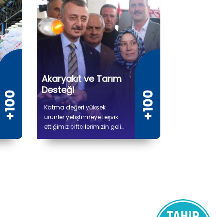
Akaryakıt ve Tarım
Desteği
Katma değeri yüksek
ürünler yetiştirmeye teşvik
ettiğimiz çiftçilerimizin gelir
düzeyini artırmaya,
tarımsal kalkınmaya ve
hayvancılığa yönelik
verdiğimiz desteklerle
üretimin kesintisiz devam
etmesini amaçlıyoruz.
2019'dan bu yana
çiftçilerimize 7 milyon 600
bin litre akaryakıt desteği