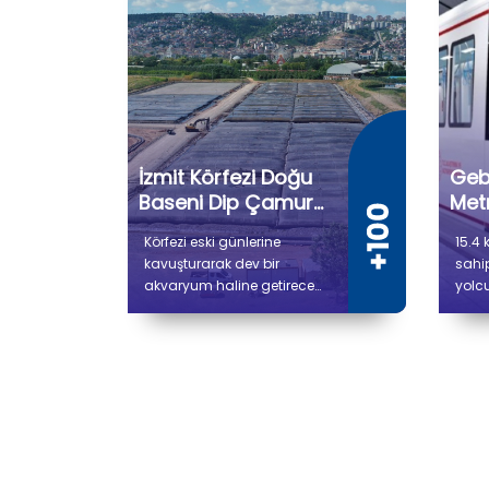
İzmit Körfezi Doğu
Geb
Baseni Dip Çamuru
Met
Temizleme Projesi
Körfezi eski günlerine
15.4 
kavuşturarak dev bir
sahip
akvaryum haline getirecek
yolcu
olan Dip Çamuru
ista
Temizleme Projesi'nde 2
olan
Mayıs 2023 tarihinde
Sahil
dönemin Çevre, Şehircilik
proj
ve İklim Değişikliği Bakanı
duru
Murat Kurum’un katılımıyla
çalı
ilk çamur çekimi
deva
gerçekleştirildi.