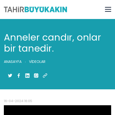
Anneler candır, onlar
bir tanedir.
ANASAYFA
VİDEOLAR
16-04-2024 16:05