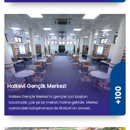
tamamlandı. 5 bin 300 metrekare kapalı alana sahip
tesiste kuru ve soğuk depo alanları, gıda hazırlık,
pişirme, paketleme ve sevkiyat bölümleri yer alıyor.
Halkevi Gençlik Merkezi
Halkevi Gençlik Merkezi’ni gençler için baştan
tasarladık, çok şık bir mekan haline getirdik. Merkez
içerisindeki kütüphaneye de Atatürk’ün annesi
Zübeyde Hanım’ın ismini verdik.