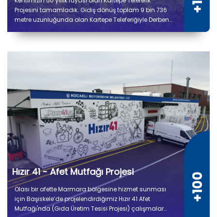
Kentimizin 50 yıllık rüyası olan Kartepe Teleferik
Projesini tamamladık. Gidiş dönüş toplam 9 bin 736
metre uzunluğunda olan Kartepe Teleferiğiyle Derbent
ile Kuzuyayla arasında yolculuk 14 dakika sürecek.
Hızır 41 - Afet Mutfağı Projesi
Olası bir afette Marmara bölgesine hizmet sunması
için Başiskele’de projelendirdiğimiz Hızır 41 Afet
Mutfağı'nda (Gıda Üretim Tesisi Projesi) çalışmalar