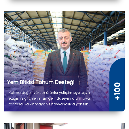
hızıyla devam etmektedir.
Yem Bitkisi Tohum Desteği
Katma değeri yüksek ürünler yetiştirmeye teşvik
ettiğimiz çiftçilerimizin gelir düzeyini artırmaya,
tarımsal kalkınmaya ve hayvancılığa yönelik
verdiğimiz desteklerle üretimin kesintisiz devam
etmesini amaçlıyoruz. Çiftçilerimize 8.500 ton yem
bitkisi tohum desteği sağlanmıştır.