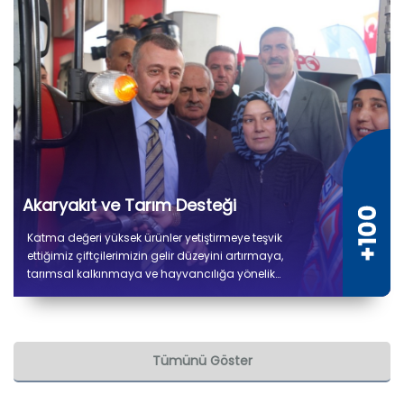
Akaryakıt ve Tarım Desteği
Katma değeri yüksek ürünler yetiştirmeye teşvik
ettiğimiz çiftçilerimizin gelir düzeyini artırmaya,
tarımsal kalkınmaya ve hayvancılığa yönelik
verdiğimiz desteklerle üretimin kesintisiz devam
etmesini amaçlıyoruz. 2019'dan bu yana çiftçilerimize
7 milyon 600 bin litre akaryakıt desteği sağlanmıştır.
Tümünü Göster