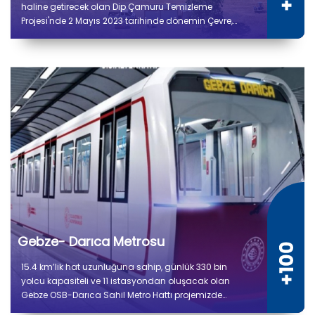
haline getirecek olan Dip Çamuru Temizleme
Projesi'nde 2 Mayıs 2023 tarihinde dönemin Çevre,
Şehircilik ve İklim Değişikliği Bakanı Murat Kurum’un
katılımıyla ilk çamur çekimi gerçekleştirildi.
Gebze- Darıca Metrosu
15.4 km’lik hat uzunluğuna sahip, günlük 330 bin
yolcu kapasiteli ve 11 istasyondan oluşacak olan
Gebze OSB-Darıca Sahil Metro Hattı projemizde
güncel ilerleme durumu %86 olup çalışmalar tüm