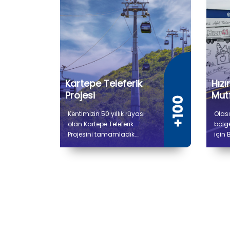
Kartepe Teleferik
Hızı
Projesi
Mutf
Kentimizin 50 yıllık rüyası
Olası
olan Kartepe Teleferik
bölg
Projesini tamamladık.
için 
Gidiş dönüş toplam 9 bin
proje
736 metre uzunluğunda
Afet
olan Kartepe Teleferiğiyle
Üreti
Derbent ile Kuzuyayla
çalı
arasında yolculuk 14
bin 
dakika sürecek.
alana
soğu
hazır
ve se