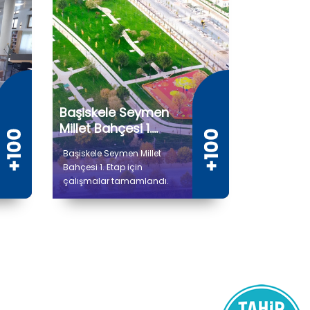
Başiskele Seymen
Millet Bahçesi 1.
Etap
Başiskele Seymen Millet
Bahçesi 1. Etap için
çalışmalar tamamlandı.