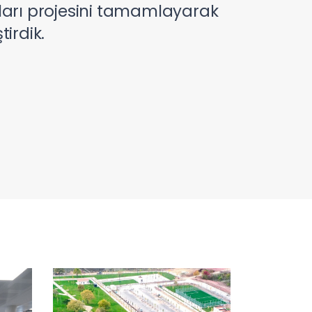
ları projesini tamamlayarak
irdik.