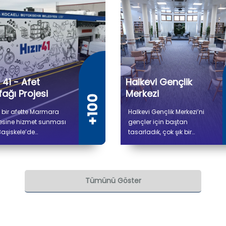
r 41 - Afet
Halkevi Gençlik
ağı Projesi
Merkezi
 bir afette Marmara
Halkevi Gençlik Merkezi’ni
esine hizmet sunması
gençler için baştan
Başiskele’de
tasarladık, çok şık bir
lendirdiğimiz Hızır 41
mekan haline getirdik.
 Mutfağı'nda (Gıda
Merkez içerisindeki
m Tesisi Projesi)
kütüphaneye de Atatürk’ün
şmalar tamamlandı. 5
annesi Zübeyde Hanım’ın
Tümünü Göster
300 metrekare kapalı
ismini verdik.
 sahip tesiste kuru ve
k depo alanları, gıda
lık, pişirme, paketleme
vkiyat bölümleri yer