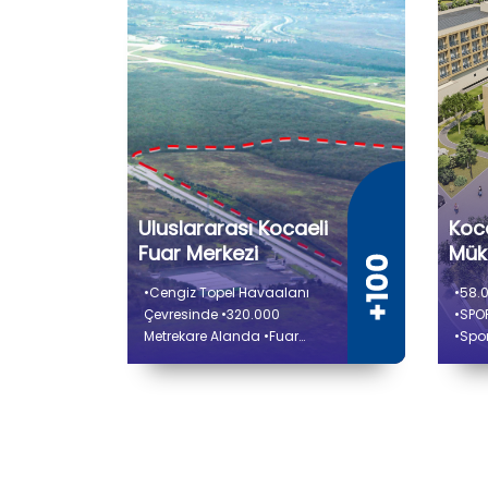
Uluslararası Kocaeli
Koc
Fuar Merkezi
Mük
Mer
•Cengiz Topel Havaalanı
•58.
Çevresinde •320.000
•SPO
Metrekare Alanda •Fuar
•Spo
Holleri •Kongre Merkezi,
•Bask
Etkinlik Salonları
Saha
•Konaklama Tesisi, Ticari
•Fitn
Alanlar
Savu