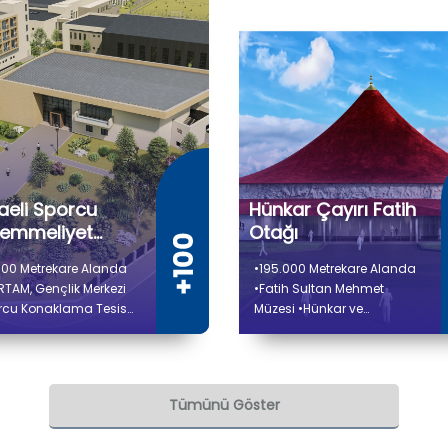
aeli Sporcu
Hünkar Çayırı Fatih
emmeliyet
Otağı
kezi
000 Metrekare Alanda
•195.000 Metrekare Alanda
RTAM, Gençlik Merkezi
•Fatih Sultan Mehmet
rcu Konaklama Tesisi
Müzesi •Hünkar ve
etbol, Voleybol
Sadrazam Çadırları
sı ve Yüzme Havuzu
•Namazgâh ve Çeşme
ess, Jimnastik, Eskrim,
Restorasyonları
nma Sporu Alanları
Tümünü Göster