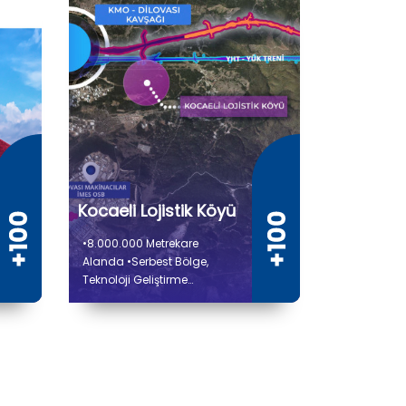
Kocaeli Lojistik Köyü
•8.000.000 Metrekare
Alanda •Serbest Bölge,
Teknoloji Geliştirme
Bölgeleri •Depo, Antrepo, Tır
Parkları •Yeni Kuzey
Demiryolu Bağlantısı
•Kuzey Marmara Otoyolu
Bağlantısı •Liman ve
Sanayi Tesisleri Elleçleme