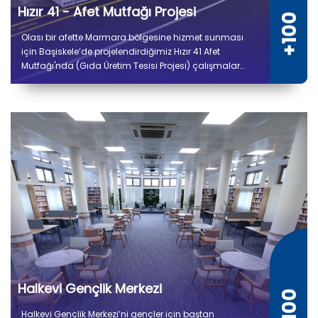
Hızır 41 - Afet Mutfağı Projesi
Olası bir afette Marmara bölgesine hizmet sunması
için Başiskele’de projelendirdiğimiz Hızır 41 Afet
Mutfağı'nda (Gıda Üretim Tesisi Projesi) çalışmalar
tamamlandı. 5 bin 300 metrekare kapalı alana sahip
tesiste kuru ve soğuk depo alanları, gıda hazırlık,
pişirme, paketleme ve sevkiyat bölümleri yer alıyor.
Halkevi Gençlik Merkezi
Halkevi Gençlik Merkezi’ni gençler için baştan