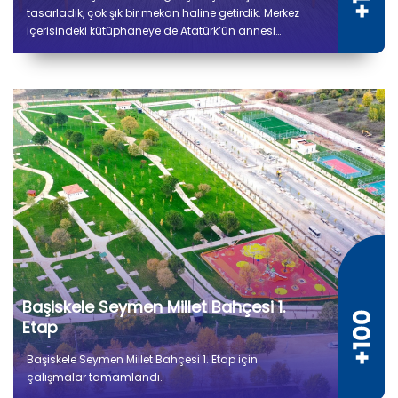
tasarladık, çok şık bir mekan haline getirdik. Merkez
içerisindeki kütüphaneye de Atatürk’ün annesi
Zübeyde Hanım’ın ismini verdik.
Başiskele Seymen Millet Bahçesi 1.
Etap
Başiskele Seymen Millet Bahçesi 1. Etap için
çalışmalar tamamlandı.