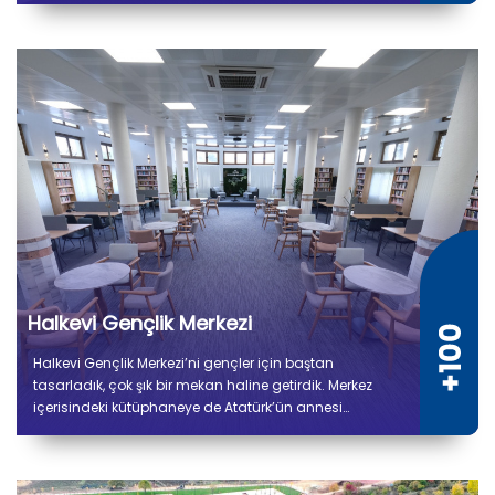
tesiste kuru ve soğuk depo alanları, gıda hazırlık,
pişirme, paketleme ve sevkiyat bölümleri yer alıyor.
Halkevi Gençlik Merkezi
Halkevi Gençlik Merkezi’ni gençler için baştan
tasarladık, çok şık bir mekan haline getirdik. Merkez
içerisindeki kütüphaneye de Atatürk’ün annesi
Zübeyde Hanım’ın ismini verdik.