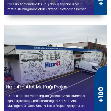
Projesini tamamladık. Gidiş dönüş toplam 9 bin 736
metre uzunluğunda olan Kartepe Teleferiğiyle Derbent
ile Kuzuyayla arasında yolculuk 14 dakika sürecek.
Hızır 41 - Afet Mutfağı Projesi
Olası bir afette Marmara bölgesine hizmet sunması
için Başiskele’de projelendirdiğimiz Hızır 41 Afet
Mutfağı'nda (Gıda Üretim Tesisi Projesi) çalışmalar
tamamlandı. 5 bin 300 metrekare kapalı alana sahip