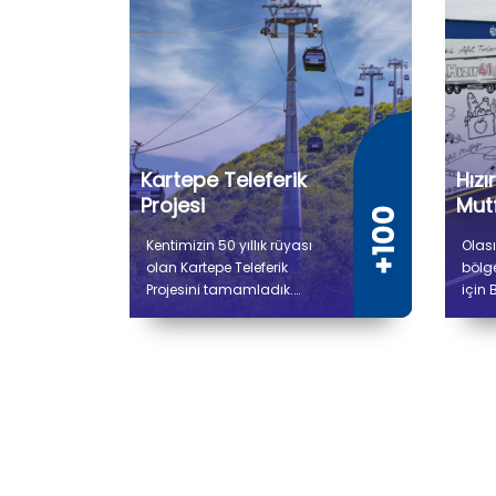
Kartepe Teleferik
Hızı
Projesi
Mutf
Kentimizin 50 yıllık rüyası
Olası
olan Kartepe Teleferik
bölg
Projesini tamamladık.
için 
Gidiş dönüş toplam 9 bin
proje
736 metre uzunluğunda
Afet
olan Kartepe Teleferiğiyle
Üreti
Derbent ile Kuzuyayla
çalı
arasında yolculuk 14
bin 
dakika sürecek.
alana
soğu
hazır
ve se