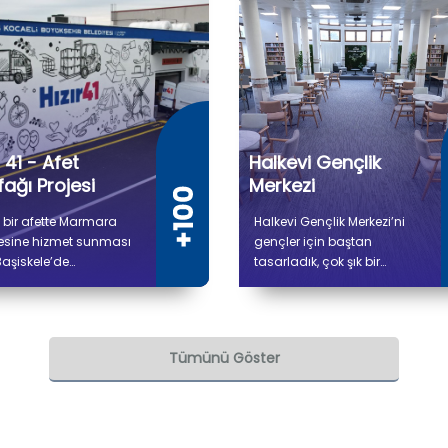
r 41 - Afet
Halkevi Gençlik
ağı Projesi
Merkezi
 bir afette Marmara
Halkevi Gençlik Merkezi’ni
esine hizmet sunması
gençler için baştan
Başiskele’de
tasarladık, çok şık bir
lendirdiğimiz Hızır 41
mekan haline getirdik.
 Mutfağı'nda (Gıda
Merkez içerisindeki
m Tesisi Projesi)
kütüphaneye de Atatürk’ün
şmalar tamamlandı. 5
annesi Zübeyde Hanım’ın
Tümünü Göster
300 metrekare kapalı
ismini verdik.
 sahip tesiste kuru ve
k depo alanları, gıda
lık, pişirme, paketleme
vkiyat bölümleri yer