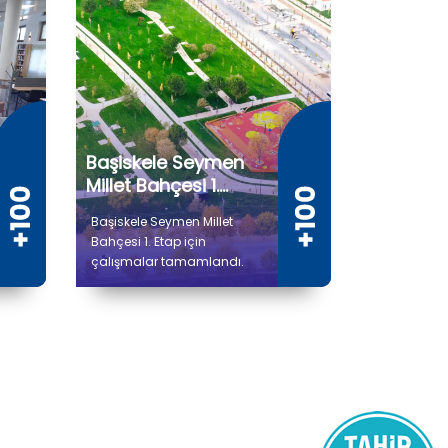
Başiskele Seymen
Millet Bahçesi 1.
Etap
Başiskele Seymen Millet
Bahçesi 1. Etap için
çalışmalar tamamlandı.