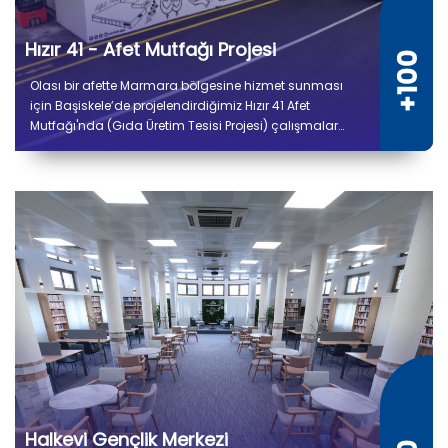
Hızır 41 - Afet Mutfağı Projesi
Olası bir afette Marmara bölgesine hizmet sunması
için Başiskele’de projelendirdiğimiz Hızır 41 Afet
Mutfağı'nda (Gıda Üretim Tesisi Projesi) çalışmalar
tamamlandı. 5 bin 300 metrekare kapalı alana sahip
tesiste kuru ve soğuk depo alanları, gıda hazırlık,
pişirme, paketleme ve sevkiyat bölümleri yer alıyor.
Halkevi Gençlik Merkezi