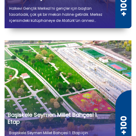
Halkevi Gençlik Merkezi’ni gençler için baştan
tasarladık, çok şık bir mekan haline getirdik. Merkez
içerisindeki kütüphaneye de Atatürk’ün annesi
Zübeyde Hanım’ın ismini verdik.
Başiskele Seymen Millet Bahçesi 1.
Etap
Başiskele Seymen Millet Bahçesi 1. Etap için