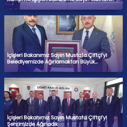
Çiftçi ile Birlikte Katılarak Kıymetli Gönül
Dostlarımızla Hasbihâl Ettik
İçişleri Bakanımız Sayın Mustafa Çiftçi’yi
Belediyemizde Ağırlamaktan Büyük
Memnuniyet Duyduk
İçişleri Bakanımız Sayın Mustafa Çiftçi’yi
Şehrimizde Ağırladık