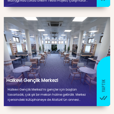
Mutfağı'nda (Gıda Üretim Tesisi Projesi) çalışmalar
tamamlandı. 5 bin 300 metrekare kapalı alana sahip
tesiste kuru ve soğuk depo alanları, gıda hazırlık,
pişirme, paketleme ve sevkiyat bölümleri yer alıyor.
Halkevi Gençlik Merkezi
Halkevi Gençlik Merkezi’ni gençler için baştan
tasarladık, çok şık bir mekan haline getirdik. Merkez
içerisindeki kütüphaneye de Atatürk’ün annesi
Zübeyde Hanım’ın ismini verdik.