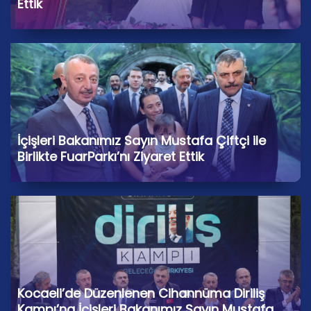
Ettik
İçişleri Bakanımız Sayın Mustafa Çiftçi ile
Birlikte FuarParkı’nı Ziyaret Ettik
Kocaeli’de Düzenlenen Cihannüma Diriliş
Kampı’na İçişleri Bakanımız Sayın Mustafa