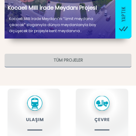
Kocaeli Milli İrade Meydanı Projesi
Kocaeli Milli İrade Meydanı’nı “İzmit meydana
çıkacak” sloganıyla dünya meydanlarıyla boy
ölçüşecek bir projeyle kent meydanına
dönüştürülmüştür. Mevcut otoparkı kullanıma
kapatarak yaklaşık 50 bin metrekare alana 350
araçlık otopark, fitness ve spor stüdyosu, kitap kafe,
eğitim atölye ve sınıfları, kafelerin yer aldığı cazibe
TÜM PROJELER
merkezi haline gelen bir bölgeyi vatandaşlarımızın
hizmetine sunulmuştur.