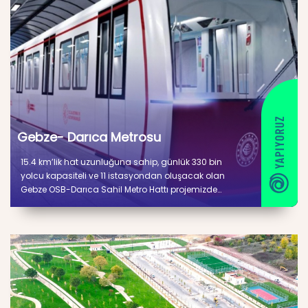
Gebze- Darıca Metrosu
15.4 km’lik hat uzunluğuna sahip, günlük 330 bin
yolcu kapasiteli ve 11 istasyondan oluşacak olan
Gebze OSB-Darıca Sahil Metro Hattı projemizde
güncel ilerleme durumu %86 olup çalışmalar tüm
hızıyla devam etmektedir.