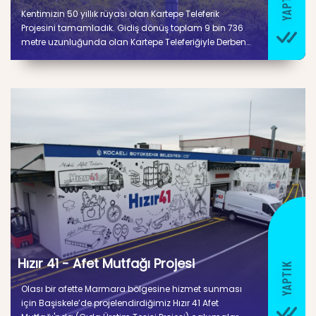
Kentimizin 50 yıllık rüyası olan Kartepe Teleferik
Projesini tamamladık. Gidiş dönüş toplam 9 bin 736
metre uzunluğunda olan Kartepe Teleferiğiyle Derbent
ile Kuzuyayla arasında yolculuk 14 dakika sürecek.
Hızır 41 - Afet Mutfağı Projesi
Olası bir afette Marmara bölgesine hizmet sunması
için Başiskele’de projelendirdiğimiz Hızır 41 Afet