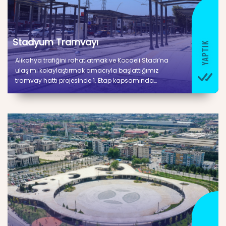
Stadyum Tramvayı
Alikahya trafiğini rahatlatmak ve Kocaeli Stadı’na
ulaşımı kolaylaştırmak amacıyla başlattığımız
tramvay hattı projesinde 1. Etap kapsamında
bulunan iki adet istasyonun çalışmaları
tamamlanmış olup 2. Etap için gerekli olan
çalışmalar da tamamlanarak hizmete sunulmuştur.