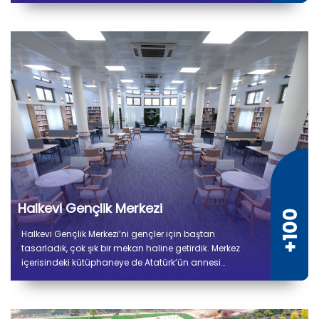
tesiste kuru ve soğuk depo alanları, gıda hazırlık,
pişirme, paketleme ve sevkiyat bölümleri yer alıyor.
Halkevi Gençlik Merkezi
Halkevi Gençlik Merkezi’ni gençler için baştan
tasarladık, çok şık bir mekan haline getirdik. Merkez
içerisindeki kütüphaneye de Atatürk’ün annesi
Zübeyde Hanım’ın ismini verdik.