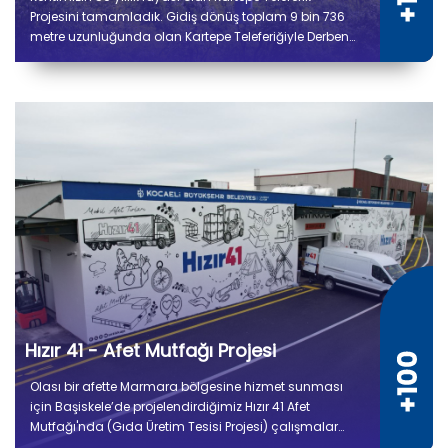
Projesini tamamladık. Gidiş dönüş toplam 9 bin 736
metre uzunluğunda olan Kartepe Teleferiğiyle Derbent
ile Kuzuyayla arasında yolculuk 14 dakika sürecek.
Hızır 41 - Afet Mutfağı Projesi
Olası bir afette Marmara bölgesine hizmet sunması
için Başiskele’de projelendirdiğimiz Hızır 41 Afet
Mutfağı'nda (Gıda Üretim Tesisi Projesi) çalışmalar
tamamlandı. 5 bin 300 metrekare kapalı alana sahip