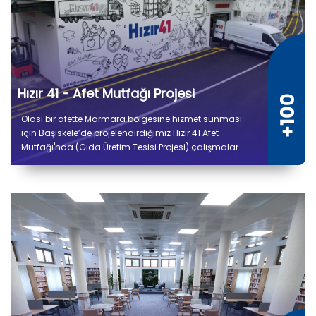
Hızır 41 - Afet Mutfağı Projesi
Olası bir afette Marmara bölgesine hizmet sunması
için Başiskele’de projelendirdiğimiz Hızır 41 Afet
Mutfağı'nda (Gıda Üretim Tesisi Projesi) çalışmalar
tamamlandı. 5 bin 300 metrekare kapalı alana sahip
tesiste kuru ve soğuk depo alanları, gıda hazırlık,
pişirme, paketleme ve sevkiyat bölümleri yer alıyor.