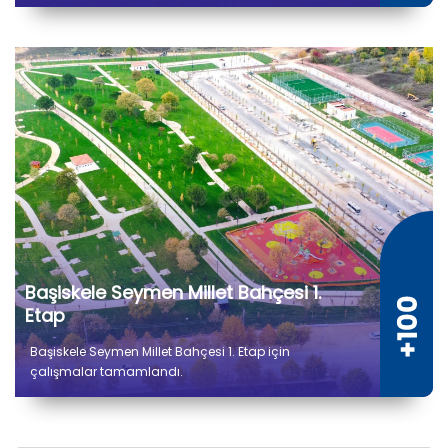
Zübeyde Hanım’ın ismini verdik.
Başiskele Seymen Millet Bahçesi 1.
Etap
Başiskele Seymen Millet Bahçesi 1. Etap için
çalışmalar tamamlandı.