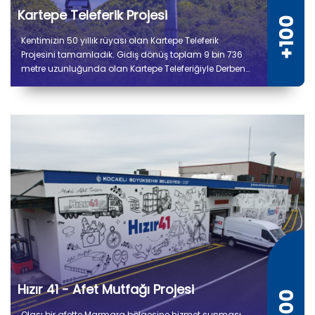
Kartepe Teleferik Projesi
Kentimizin 50 yıllık rüyası olan Kartepe Teleferik
Projesini tamamladık. Gidiş dönüş toplam 9 bin 736
metre uzunluğunda olan Kartepe Teleferiğiyle Derbent
ile Kuzuyayla arasında yolculuk 14 dakika sürecek.
Hızır 41 - Afet Mutfağı Projesi
Olası bir afette Marmara bölgesine hizmet sunması