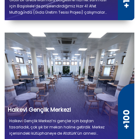
için Başiskele’de projelendirdiğimiz Hızır 41 Afet
Mutfağı'nda (Gıda Üretim Tesisi Projesi) çalışmalar
tamamlandı. 5 bin 300 metrekare kapalı alana sahip
tesiste kuru ve soğuk depo alanları, gıda hazırlık,
pişirme, paketleme ve sevkiyat bölümleri yer alıyor.
Halkevi Gençlik Merkezi
Halkevi Gençlik Merkezi’ni gençler için baştan
tasarladık, çok şık bir mekan haline getirdik. Merkez
içerisindeki kütüphaneye de Atatürk’ün annesi