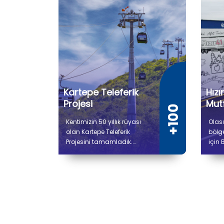
Kartepe Teleferik
Hızı
Projesi
Mutf
Kentimizin 50 yıllık rüyası
Olası
olan Kartepe Teleferik
bölg
Projesini tamamladık.
için 
Gidiş dönüş toplam 9 bin
proje
736 metre uzunluğunda
Afet
olan Kartepe Teleferiğiyle
Üreti
Derbent ile Kuzuyayla
çalı
arasında yolculuk 14
bin 
dakika sürecek.
alana
soğu
hazır