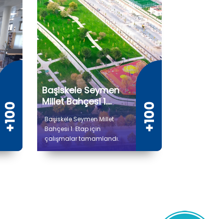
Başiskele Seymen
Millet Bahçesi 1.
Etap
Başiskele Seymen Millet
Bahçesi 1. Etap için
çalışmalar tamamlandı.