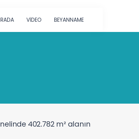
URADA
VİDEO
BEYANNAME
enelinde 402.782 m² alanın