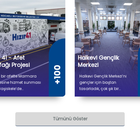
r 41 - Afet
Halkevi Gençlik
ağı Projesi
Merkezi
 bir afette Marmara
Halkevi Gençlik Merkezi’ni
esine hizmet sunması
gençler için baştan
Başiskele’de
tasarladık, çok şık bir
lendirdiğimiz Hızır 41
mekan haline getirdik.
 Mutfağı'nda (Gıda
Merkez içerisindeki
m Tesisi Projesi)
kütüphaneye de Atatürk’ün
şmalar tamamlandı. 5
annesi Zübeyde Hanım’ın
Tümünü Göster
300 metrekare kapalı
ismini verdik.
 sahip tesiste kuru ve
k depo alanları, gıda
lık, pişirme, paketleme