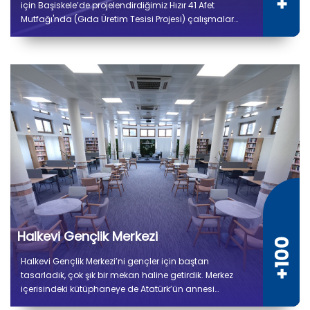
için Başiskele’de projelendirdiğimiz Hızır 41 Afet
Mutfağı'nda (Gıda Üretim Tesisi Projesi) çalışmalar
tamamlandı. 5 bin 300 metrekare kapalı alana sahip
tesiste kuru ve soğuk depo alanları, gıda hazırlık,
pişirme, paketleme ve sevkiyat bölümleri yer alıyor.
Halkevi Gençlik Merkezi
Halkevi Gençlik Merkezi’ni gençler için baştan
tasarladık, çok şık bir mekan haline getirdik. Merkez
içerisindeki kütüphaneye de Atatürk’ün annesi
Zübeyde Hanım’ın ismini verdik.