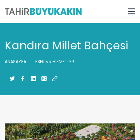
Kandıra Millet Bahçesi
ANASAYFA
ESER ve HİZMETLER