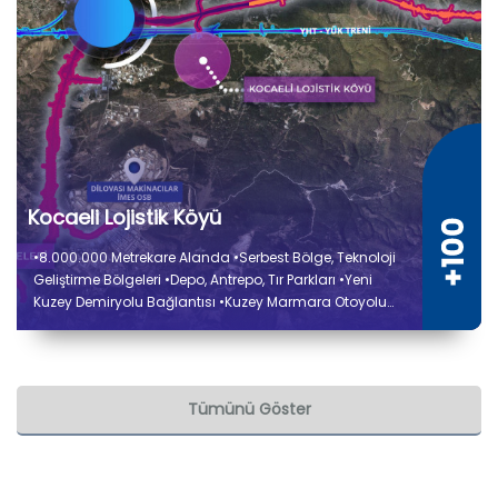
Kocaeli Lojistik Köyü
•8.000.000 Metrekare Alanda •Serbest Bölge, Teknoloji
Geliştirme Bölgeleri •Depo, Antrepo, Tır Parkları •Yeni
Kuzey Demiryolu Bağlantısı •Kuzey Marmara Otoyolu
Bağlantısı •Liman ve Sanayi Tesisleri Elleçleme
Kapasite Artırımı •Ulaştırma ve Altyapı Bakanlığı İş
Birliğiyle
Tümünü Göster