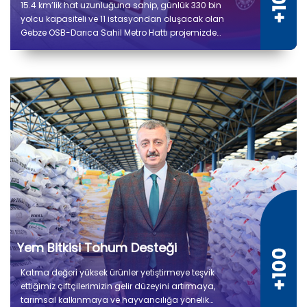
15.4 km’lik hat uzunluğuna sahip, günlük 330 bin
yolcu kapasiteli ve 11 istasyondan oluşacak olan
Gebze OSB-Darıca Sahil Metro Hattı projemizde
güncel ilerleme durumu %86 olup çalışmalar tüm
hızıyla devam etmektedir.
Yem Bitkisi Tohum Desteği
Katma değeri yüksek ürünler yetiştirmeye teşvik
ettiğimiz çiftçilerimizin gelir düzeyini artırmaya,
tarımsal kalkınmaya ve hayvancılığa yönelik