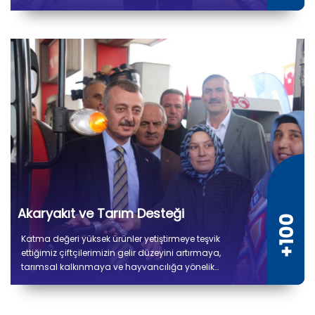
verdiğimiz desteklerle üretimin kesintisiz devam
etmesini amaçlıyoruz. Çiftçilerimize 8.500 ton yem
bitkisi tohum desteği sağlanmıştır.
Akaryakıt ve Tarım Desteği
Katma değeri yüksek ürünler yetiştirmeye teşvik
ettiğimiz çiftçilerimizin gelir düzeyini artırmaya,
tarımsal kalkınmaya ve hayvancılığa yönelik
verdiğimiz desteklerle üretimin kesintisiz devam
etmesini amaçlıyoruz. 2019'dan bu yana çiftçilerimize
7 milyon 600 bin litre akaryakıt desteği sağlanmıştır.