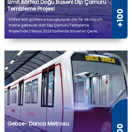
İzmit Körfezi Doğu Baseni Dip Çamuru
Temizleme Projesi
Körfezi eski günlerine kavuşturarak dev bir akvaryum
haline getirecek olan Dip Çamuru Temizleme
Projesi'nde 2 Mayıs 2023 tarihinde dönemin Çevre,
Şehircilik ve İklim Değişikliği Bakanı Murat Kurum’un
katılımıyla ilk çamur çekimi gerçekleştirildi.
Gebze- Darıca Metrosu