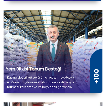
hızıyla devam etmektedir.
Yem Bitkisi Tohum Desteği
Katma değeri yüksek ürünler yetiştirmeye teşvik
ettiğimiz çiftçilerimizin gelir düzeyini artırmaya,
tarımsal kalkınmaya ve hayvancılığa yönelik
verdiğimiz desteklerle üretimin kesintisiz devam
etmesini amaçlıyoruz. Çiftçilerimize 8.500 ton yem
bitkisi tohum desteği sağlanmıştır.