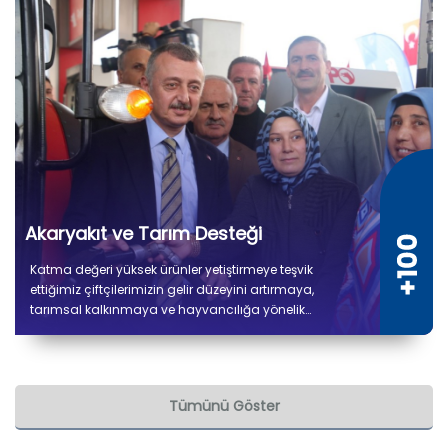
Akaryakıt ve Tarım Desteği
Katma değeri yüksek ürünler yetiştirmeye teşvik
ettiğimiz çiftçilerimizin gelir düzeyini artırmaya,
tarımsal kalkınmaya ve hayvancılığa yönelik
verdiğimiz desteklerle üretimin kesintisiz devam
etmesini amaçlıyoruz. 2019'dan bu yana çiftçilerimize
7 milyon 600 bin litre akaryakıt desteği sağlanmıştır.
Tümünü Göster