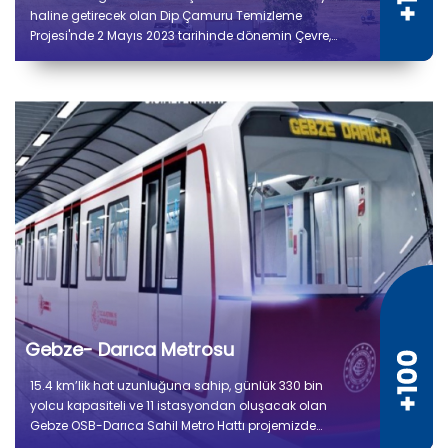
haline getirecek olan Dip Çamuru Temizleme
Projesi'nde 2 Mayıs 2023 tarihinde dönemin Çevre,
Şehircilik ve İklim Değişikliği Bakanı Murat Kurum’un
katılımıyla ilk çamur çekimi gerçekleştirildi.
Gebze- Darıca Metrosu
15.4 km’lik hat uzunluğuna sahip, günlük 330 bin
yolcu kapasiteli ve 11 istasyondan oluşacak olan
Gebze OSB-Darıca Sahil Metro Hattı projemizde
güncel ilerleme durumu %86 olup çalışmalar tüm