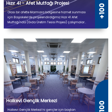
Hızır 41 - Afet Mutfağı Projesi
Olası bir afette Marmara bölgesine hizmet sunması
için Başiskele’de projelendirdiğimiz Hızır 41 Afet
Mutfağı'nda (Gıda Üretim Tesisi Projesi) çalışmalar
tamamlandı. 5 bin 300 metrekare kapalı alana sahip
tesiste kuru ve soğuk depo alanları, gıda hazırlık,
pişirme, paketleme ve sevkiyat bölümleri yer alıyor.
Halkevi Gençlik Merkezi
Halkevi Gençlik Merkezi’ni gençler için baştan