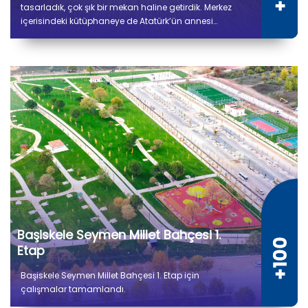
tasarladık, çok şık bir mekan haline getirdik. Merkez
içerisindeki kütüphaneye de Atatürk’ün annesi
Zübeyde Hanım’ın ismini verdik.
Başiskele Seymen Millet Bahçesi 1.
Etap
Başiskele Seymen Millet Bahçesi 1. Etap için
çalışmalar tamamlandı.