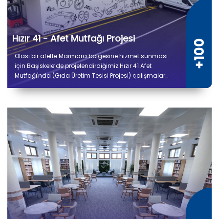
Hızır 41 - Afet Mutfağı Projesi
Olası bir afette Marmara bölgesine hizmet sunması
için Başiskele’de projelendirdiğimiz Hızır 41 Afet
Mutfağı'nda (Gıda Üretim Tesisi Projesi) çalışmalar
tamamlandı. 5 bin 300 metrekare kapalı alana sahip
tesiste kuru ve soğuk depo alanları, gıda hazırlık,
pişirme, paketleme ve sevkiyat bölümleri yer alıyor.