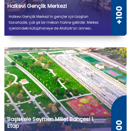
Halkevi Gençlik Merkezi
Halkevi Gençlik Merkezi’ni gençler için baştan
tasarladık, çok şık bir mekan haline getirdik. Merkez
içerisindeki kütüphaneye de Atatürk’ün annesi
Zübeyde Hanım’ın ismini verdik.
Başiskele Seymen Millet Bahçesi 1.
Etap