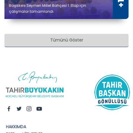
Başiskele Seymen Millet Bahçesi 1. Etap için
çalışmalar tamamlandı.
Tümünü Göster
HAKKIMDA