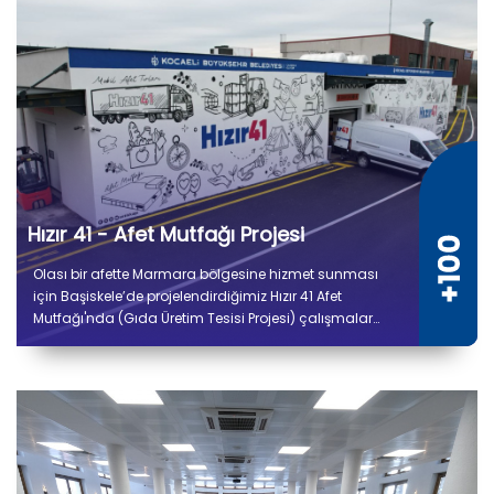
Hızır 41 - Afet Mutfağı Projesi
Olası bir afette Marmara bölgesine hizmet sunması
için Başiskele’de projelendirdiğimiz Hızır 41 Afet
Mutfağı'nda (Gıda Üretim Tesisi Projesi) çalışmalar
tamamlandı. 5 bin 300 metrekare kapalı alana sahip
tesiste kuru ve soğuk depo alanları, gıda hazırlık,
pişirme, paketleme ve sevkiyat bölümleri yer alıyor.