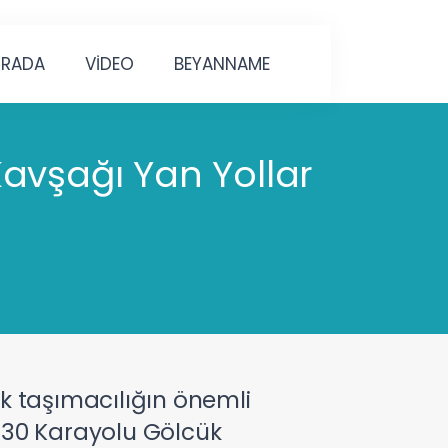
URADA
VİDEO
BEYANNAME
avşağı Yan Yollar
tik taşımacılığın önemli
130 Karayolu Gölcük