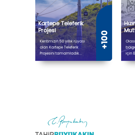
Kartepe Teleferik
Hızı
Projesi
Mutf
Kentimizin 50 yıllık rüyası
Olası
olan Kartepe Teleferik
bölg
Projesini tamamladık.
için 
Gidiş dönüş toplam 9 bin
proje
736 metre uzunluğunda
Afet
olan Kartepe Teleferiğiyle
Üreti
Derbent ile Kuzuyayla
çalı
arasında yolculuk 14
bin 
dakika sürecek.
alana
soğu
hazır
ve se
alıyo