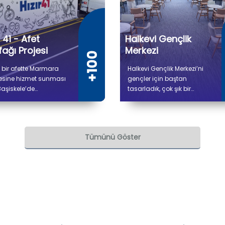
r 41 - Afet
Halkevi Gençlik
ağı Projesi
Merkezi
 bir afette Marmara
Halkevi Gençlik Merkezi’ni
esine hizmet sunması
gençler için baştan
Başiskele’de
tasarladık, çok şık bir
lendirdiğimiz Hızır 41
mekan haline getirdik.
 Mutfağı'nda (Gıda
Merkez içerisindeki
m Tesisi Projesi)
kütüphaneye de Atatürk’ün
şmalar tamamlandı. 5
annesi Zübeyde Hanım’ın
Tümünü Göster
300 metrekare kapalı
ismini verdik.
 sahip tesiste kuru ve
k depo alanları, gıda
lık, pişirme, paketleme
vkiyat bölümleri yer
r.