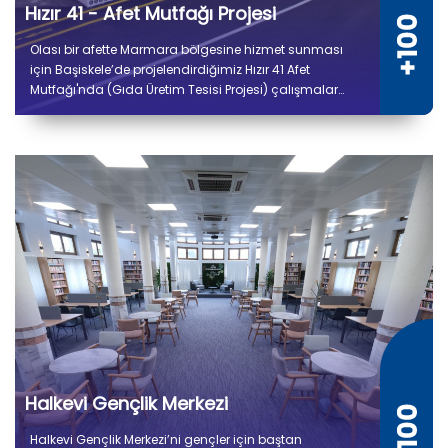
Hızır 41 - Afet Mutfağı Projesi
Olası bir afette Marmara bölgesine hizmet sunması
için Başiskele’de projelendirdiğimiz Hızır 41 Afet
Mutfağı'nda (Gıda Üretim Tesisi Projesi) çalışmalar
tamamlandı. 5 bin 300 metrekare kapalı alana sahip
tesiste kuru ve soğuk depo alanları, gıda hazırlık,
pişirme, paketleme ve sevkiyat bölümleri yer alıyor.
Halkevi Gençlik Merkezi
Halkevi Gençlik Merkezi’ni gençler için baştan