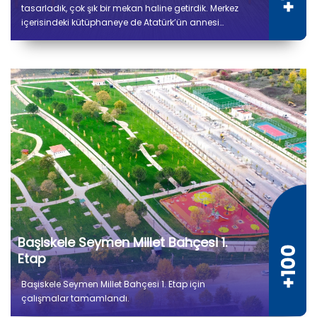
tasarladık, çok şık bir mekan haline getirdik. Merkez
içerisindeki kütüphaneye de Atatürk’ün annesi
Zübeyde Hanım’ın ismini verdik.
Başiskele Seymen Millet Bahçesi 1.
Etap
Başiskele Seymen Millet Bahçesi 1. Etap için
çalışmalar tamamlandı.