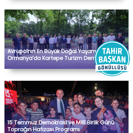
Avrupa’nın En Büyük Doğal Yaşam Parkı
Ormanya’da Kartepe Turizm Dernekleri ve
Bölge İşletmecileriyle Bir Araya Geldik
15 Temmuz Demokrasi ve Millî Birlik Günü
Toprağın Hafızası Programı