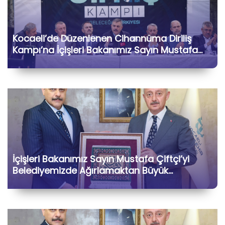
Kocaeli’de Düzenlenen Cihannüma Diriliş
Kampı’na İçişleri Bakanımız Sayın Mustafa
Çiftçi ile Birlikte Katılarak Kıymetli Gönül
Dostlarımızla Hasbihâl Ettik
İçişleri Bakanımız Sayın Mustafa Çiftçi’yi
Belediyemizde Ağırlamaktan Büyük
Memnuniyet Duyduk