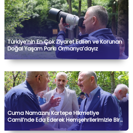
Türkiye’nin En Çok Ziyaret Edilen ve Korunan
Doğal Yaşam Parkı Ormanya’dayız
Cuma Namazını Kartepe Hikmetiye
Camii’nde Eda Ederek Hemşehrilerimizle Bir
Araya Geldik