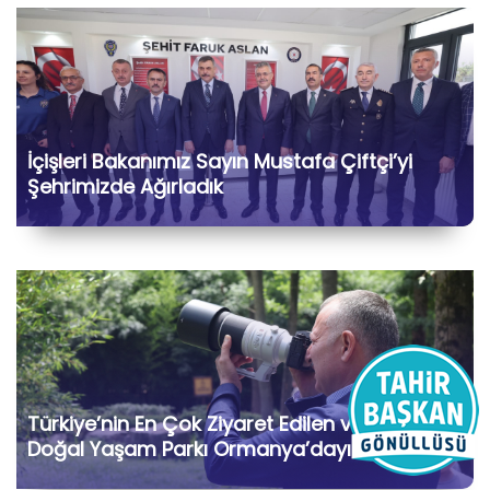
İçişleri Bakanımız Sayın Mustafa Çiftçi’yi
Şehrimizde Ağırladık
Türkiye’nin En Çok Ziyaret Edilen ve Korunan
Doğal Yaşam Parkı Ormanya’dayız