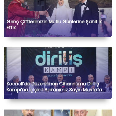
Genç Çiftlerimizin Mutlu Günlerine Şahitlik
Ettik
Kocaeli’de Düzenlenen Cihannüma Diriliş
Kampı’na İçişleri Bakanımız Sayın Mustafa
Çiftçi ile Birlikte Katılarak Kıymetli Gönül
Dostlarımızla Hasbihâl Ettik