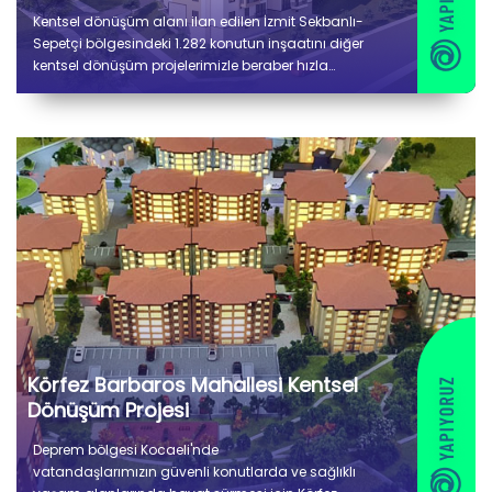
Kentsel dönüşüm alanı ilan edilen İzmit Sekbanlı-
Sepetçi bölgesindeki 1.282 konutun inşaatını diğer
kentsel dönüşüm projelerimizle beraber hızla
sürdürüyoruz.
Körfez Barbaros Mahallesi Kentsel
Dönüşüm Projesi
Deprem bölgesi Kocaeli'nde
vatandaşlarımızın güvenli konutlarda ve sağlıklı