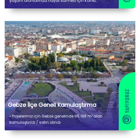
yaşam alanlarında hayat sürmesi için Körfez
Barbaros Mahallesi Kentsel Dönüşüm Projesi
çalışmalarına başladık.
Gebze İlçe Geneli Kamulaştırma
• Projelerimiz için Gebze genelinde 95.198 m² alan
kamulaştırıldı / satın alındı