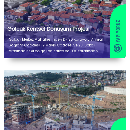
Gölcük Kentsel Dönüşüm Projesi
Gölcük Merkez Mahallesi’ndeki D-130 Karayolu, Amiral
Sağlam Caddesi, 19 Mayıs Caddesi ve 20. Sokak
arasında riskli bölge ilan edilen ve TOKİ tarafından
konut veya ticari yapı inşa edilecek alanda yol, içme
suyu, kanalizasyon ve yağmur suyu gibi altyapı
çalışmalar devam ediyor. Ayrıca elektrik, telefon ve
doğalgaz gibi hizmetlerin koordinasyonunu
sağlıyoruz. Proje kapsamındaki 75 milyon liralık katkıyı
100 milyon liraya çıkardık.