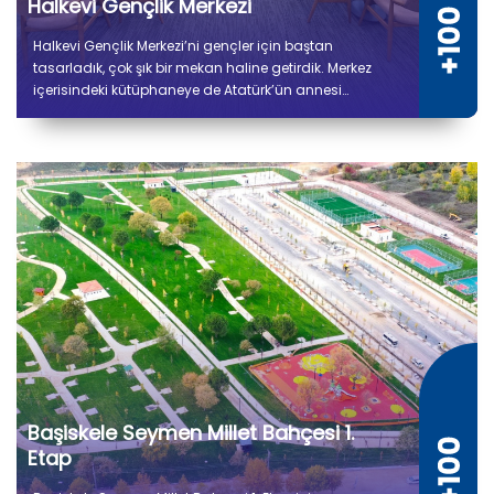
Halkevi Gençlik Merkezi
Halkevi Gençlik Merkezi’ni gençler için baştan
tasarladık, çok şık bir mekan haline getirdik. Merkez
içerisindeki kütüphaneye de Atatürk’ün annesi
Zübeyde Hanım’ın ismini verdik.
Başiskele Seymen Millet Bahçesi 1.
Etap