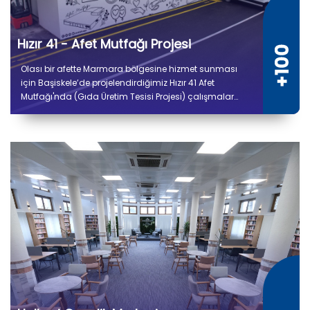
Hızır 41 - Afet Mutfağı Projesi
Olası bir afette Marmara bölgesine hizmet sunması
için Başiskele’de projelendirdiğimiz Hızır 41 Afet
Mutfağı'nda (Gıda Üretim Tesisi Projesi) çalışmalar
tamamlandı. 5 bin 300 metrekare kapalı alana sahip
tesiste kuru ve soğuk depo alanları, gıda hazırlık,
pişirme, paketleme ve sevkiyat bölümleri yer alıyor.