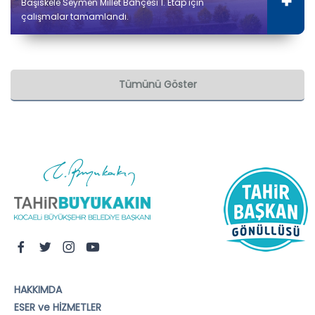
Başiskele Seymen Millet Bahçesi 1. Etap için
çalışmalar tamamlandı.
Tümünü Göster
HAKKIMDA
ESER ve HİZMETLER