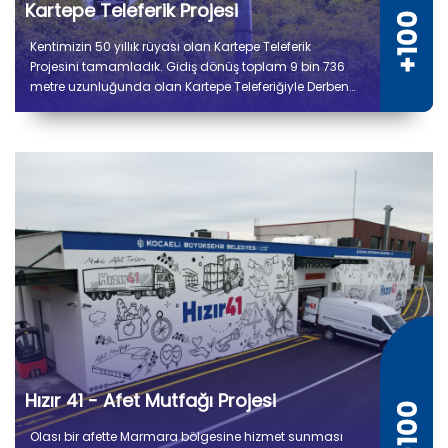
Kartepe Teleferik Projesi
Kentimizin 50 yıllık rüyası olan Kartepe Teleferik
Projesini tamamladık. Gidiş dönüş toplam 9 bin 736
metre uzunluğunda olan Kartepe Teleferiğiyle Derbent
ile Kuzuyayla arasında yolculuk 14 dakika sürecek.
Hızır 41 - Afet Mutfağı Projesi
Olası bir afette Marmara bölgesine hizmet sunması