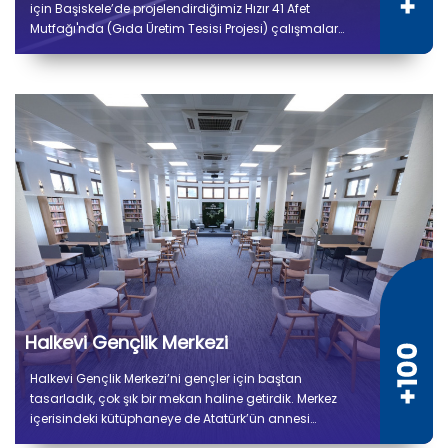
için Başiskele’de projelendirdiğimiz Hızır 41 Afet
Mutfağı'nda (Gıda Üretim Tesisi Projesi) çalışmalar
tamamlandı. 5 bin 300 metrekare kapalı alana sahip
tesiste kuru ve soğuk depo alanları, gıda hazırlık,
pişirme, paketleme ve sevkiyat bölümleri yer alıyor.
Halkevi Gençlik Merkezi
Halkevi Gençlik Merkezi’ni gençler için baştan
tasarladık, çok şık bir mekan haline getirdik. Merkez
içerisindeki kütüphaneye de Atatürk’ün annesi
Zübeyde Hanım’ın ismini verdik.