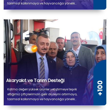
tarımsal kalkınmaya ve hayvancılığa yönelik
verdiğimiz desteklerle üretimin kesintisiz devam
etmesini amaçlıyoruz. Çiftçilerimize 8.500 ton yem
bitkisi tohum desteği sağlanmıştır.
Akaryakıt ve Tarım Desteği
Katma değeri yüksek ürünler yetiştirmeye teşvik
ettiğimiz çiftçilerimizin gelir düzeyini artırmaya,
tarımsal kalkınmaya ve hayvancılığa yönelik
verdiğimiz desteklerle üretimin kesintisiz devam
etmesini amaçlıyoruz. 2019'dan bu yana çiftçilerimize