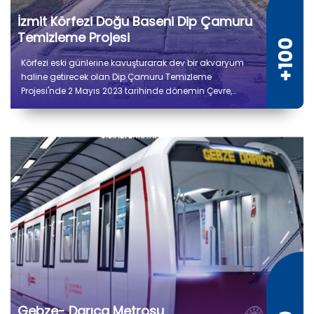
İzmit Körfezi Doğu Baseni Dip Çamuru
Temizleme Projesi
Körfezi eski günlerine kavuşturarak dev bir akvaryum
haline getirecek olan Dip Çamuru Temizleme
Projesi'nde 2 Mayıs 2023 tarihinde dönemin Çevre,
Şehircilik ve İklim Değişikliği Bakanı Murat Kurum’un
katılımıyla ilk çamur çekimi gerçekleştirildi.
Gebze- Darıca Metrosu