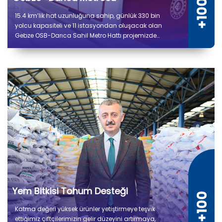
15.4 km’lik hat uzunluğuna sahip, günlük 330 bin
yolcu kapasiteli ve 11 istasyondan oluşacak olan
Gebze OSB-Darıca Sahil Metro Hattı projemizde
güncel ilerleme durumu %86 olup çalışmalar tüm
hızıyla devam etmektedir.
Yem Bitkisi Tohum Desteği
Katma değeri yüksek ürünler yetiştirmeye teşvik
ettiğimiz çiftçilerimizin gelir düzeyini artırmaya,