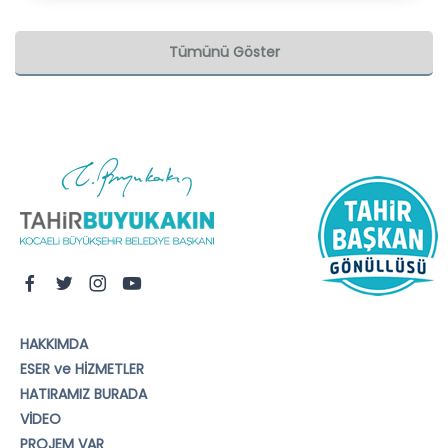
7 milyon 600 bin litre akaryakıt desteği sağlanmıştır.
Tümünü Göster
HAKKIMDA
ESER ve HİZMETLER
HATIRAMIZ BURADA
VİDEO
PROJEM VAR