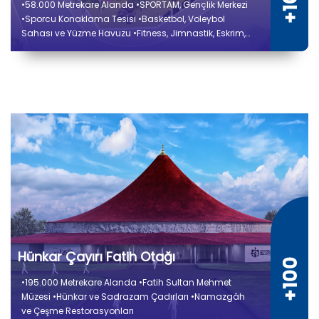
•58.000 Metrekare Alanda •SPORTAM, Gençlik Merkezi
•Sporcu Konaklama Tesisi •Basketbol, Voleybol
Sahası ve Yüzme Havuzu •Fitness, Jimnastik, Eskrim,
Savunma Sporu Alanları
Hünkar Çayırı Fatih Otağı
•195.000 Metrekare Alanda •Fatih Sultan Mehmet
Müzesi •Hünkar ve Sadrazam Çadırları •Namazgâh
ve Çeşme Restorasyonları