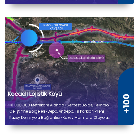
Kocaeli Lojistik Köyü
•8.000.000 Metrekare Alanda •Serbest Bölge, Teknoloji
Geliştirme Bölgeleri •Depo, Antrepo, Tır Parkları •Yeni
Kuzey Demiryolu Bağlantısı •Kuzey Marmara Otoyolu
Bağlantısı •Liman ve Sanayi Tesisleri Elleçleme
Kapasite Artırımı •Ulaştırma ve Altyapı Bakanlığı İş
Birliğiyle