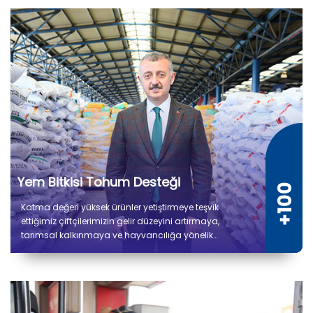
Yem Bitkisi Tohum Desteği
Katma değeri yüksek ürünler yetiştirmeye teşvik
ettiğimiz çiftçilerimizin gelir düzeyini artırmaya,
tarımsal kalkınmaya ve hayvancılığa yönelik
verdiğimiz desteklerle üretimin kesintisiz devam
etmesini amaçlıyoruz. Çiftçilerimize 8.500 ton yem
bitkisi tohum desteği sağlanmıştır.