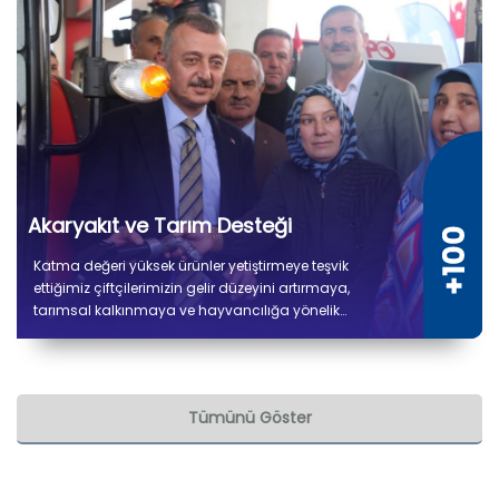
Akaryakıt ve Tarım Desteği
Katma değeri yüksek ürünler yetiştirmeye teşvik
ettiğimiz çiftçilerimizin gelir düzeyini artırmaya,
tarımsal kalkınmaya ve hayvancılığa yönelik
verdiğimiz desteklerle üretimin kesintisiz devam
etmesini amaçlıyoruz. 2019'dan bu yana çiftçilerimize
7 milyon 600 bin litre akaryakıt desteği sağlanmıştır.
Tümünü Göster