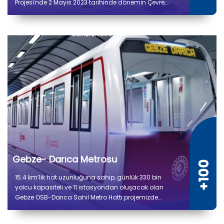
Projesi'nde 2 Mayıs 2023 tarihinde dönemin Çevre,
Şehircilik ve İklim Değişikliği Bakanı Murat Kurum’un
katılımıyla ilk çamur çekimi gerçekleştirildi.
Gebze- Darıca Metrosu
15.4 km’lik hat uzunluğuna sahip, günlük 330 bin
yolcu kapasiteli ve 11 istasyondan oluşacak olan
Gebze OSB-Darıca Sahil Metro Hattı projemizde
güncel ilerleme durumu %86 olup çalışmalar tüm
hızıyla devam etmektedir.