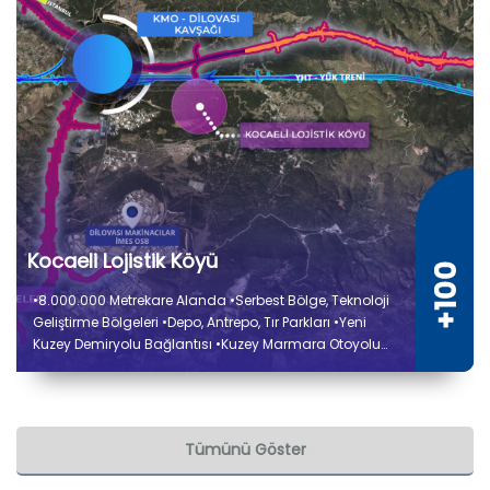
Kocaeli Lojistik Köyü
•8.000.000 Metrekare Alanda •Serbest Bölge, Teknoloji
Geliştirme Bölgeleri •Depo, Antrepo, Tır Parkları •Yeni
Kuzey Demiryolu Bağlantısı •Kuzey Marmara Otoyolu
Bağlantısı •Liman ve Sanayi Tesisleri Elleçleme
Kapasite Artırımı •Ulaştırma ve Altyapı Bakanlığı İş
Birliğiyle
Tümünü Göster