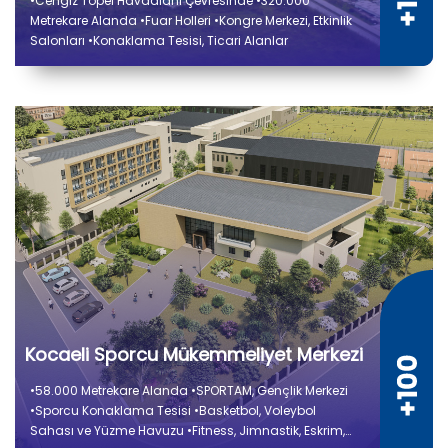
•Cengiz Topel Havaalanı Çevresinde •320.000
Metrekare Alanda •Fuar Holleri •Kongre Merkezi, Etkinlik
Salonları •Konaklama Tesisi, Ticari Alanlar
Kocaeli Sporcu Mükemmeliyet Merkezi
•58.000 Metrekare Alanda •SPORTAM, Gençlik Merkezi
•Sporcu Konaklama Tesisi •Basketbol, Voleybol
Sahası ve Yüzme Havuzu •Fitness, Jimnastik, Eskrim,