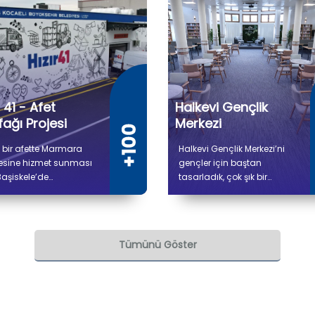
r 41 - Afet
Halkevi Gençlik
ağı Projesi
Merkezi
 bir afette Marmara
Halkevi Gençlik Merkezi’ni
esine hizmet sunması
gençler için baştan
Başiskele’de
tasarladık, çok şık bir
lendirdiğimiz Hızır 41
mekan haline getirdik.
 Mutfağı'nda (Gıda
Merkez içerisindeki
m Tesisi Projesi)
kütüphaneye de Atatürk’ün
şmalar tamamlandı. 5
annesi Zübeyde Hanım’ın
Tümünü Göster
300 metrekare kapalı
ismini verdik.
 sahip tesiste kuru ve
k depo alanları, gıda
lık, pişirme, paketleme
vkiyat bölümleri yer