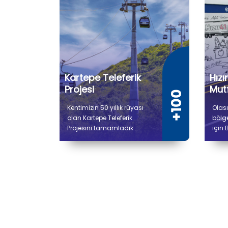
Kartepe Teleferik
Hızı
Projesi
Mutf
Kentimizin 50 yıllık rüyası
Olası
olan Kartepe Teleferik
bölg
Projesini tamamladık.
için 
Gidiş dönüş toplam 9 bin
proje
736 metre uzunluğunda
Afet
olan Kartepe Teleferiğiyle
Üreti
Derbent ile Kuzuyayla
çalı
arasında yolculuk 14
bin 
dakika sürecek.
alana
soğu
hazır
ve se