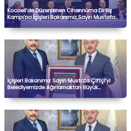
Kocaeli’de Düzenlenen Cihannüma Diriliş
Kampı’na İçişleri Bakanımız Sayın Mustafa
Çiftçi ile Birlikte Katılarak Kıymetli Gönül
Dostlarımızla Hasbihâl Ettik
İçişleri Bakanımız Sayın Mustafa Çiftçi’yi
Belediyemizde Ağırlamaktan Büyük
Memnuniyet Duyduk