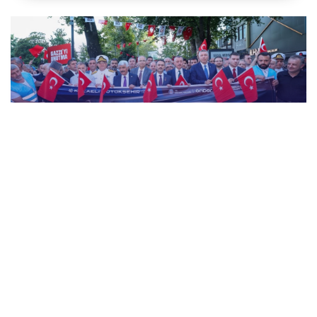
15 Temmuz Demokrasi ve Millî Birlik Günü
“İrade Bizim, Zafer Bizim” Kortej Yürüyüşü
15 Temmuz Demokrasi ve Millî Birlik Günü
Temalı Sergiyi Ziyaret Ettik