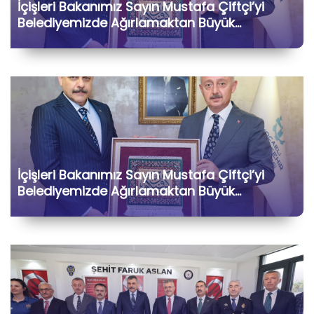
İçişleri Bakanımız Sayın Mustafa Çiftçi’yi
Belediyemizde Ağırlamaktan Büyük
Memnuniyet Duyduk
İçişleri Bakanımız Sayın Mustafa Çiftçi’yi
Belediyemizde Ağırlamaktan Büyük
Memnuniyet Duyduk