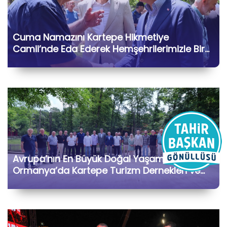
Cuma Namazını Kartepe Hikmetiye
Camii’nde Eda Ederek Hemşehrilerimizle Bir
Araya Geldik
Avrupa’nın En Büyük Doğal Yaşam Parkı
Ormanya’da Kartepe Turizm Dernekleri ve
Bölge İşletmecileriyle Bir Araya Geldik