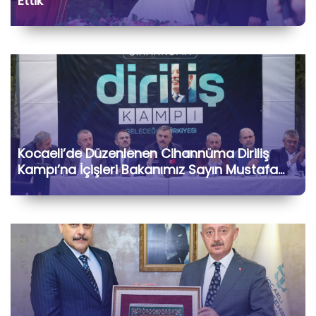
Ettik
Kocaeli’de Düzenlenen Cihannüma Diriliş
Kampı’na İçişleri Bakanımız Sayın Mustafa
Çiftçi ile Birlikte Katılarak Kıymetli Gönül
Dostlarımızla Hasbihâl Ettik