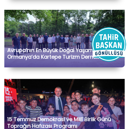
Avrupa’nın En Büyük Doğal Yaşam Parkı
Ormanya’da Kartepe Turizm Dernekleri ve
Bölge İşletmecileriyle Bir Araya Geldik
15 Temmuz Demokrasi ve Millî Birlik Günü
Toprağın Hafızası Programı