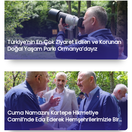
Türkiye’nin En Çok Ziyaret Edilen ve Korunan
Doğal Yaşam Parkı Ormanya’dayız
Cuma Namazını Kartepe Hikmetiye
Camii’nde Eda Ederek Hemşehrilerimizle Bir
Araya Geldik