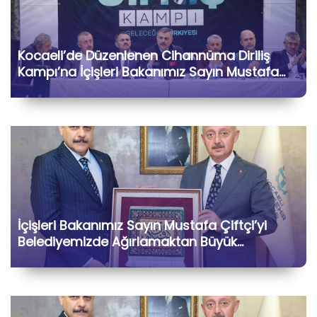
Kocaeli’de Düzenlenen Cihannüma Diriliş
Kampı’na İçişleri Bakanımız Sayın Mustafa
Çiftçi ile Birlikte Katılarak Kıymetli Gönül
Dostlarımızla Hasbihâl Ettik
İçişleri Bakanımız Sayın Mustafa Çiftçi’yi
Belediyemizde Ağırlamaktan Büyük
Memnuniyet Duyduk