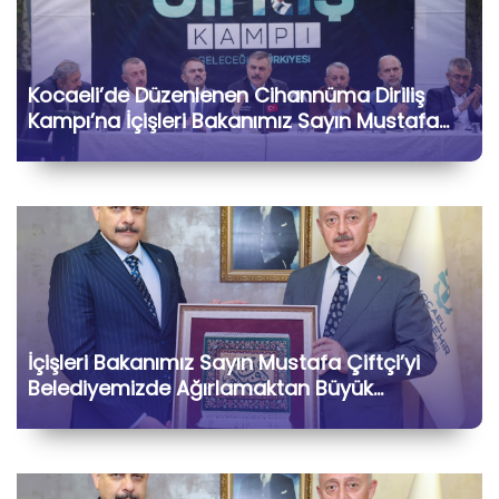
Kocaeli’de Düzenlenen Cihannüma Diriliş
Kampı’na İçişleri Bakanımız Sayın Mustafa
Çiftçi ile Birlikte Katılarak Kıymetli Gönül
Dostlarımızla Hasbihâl Ettik
İçişleri Bakanımız Sayın Mustafa Çiftçi’yi
Belediyemizde Ağırlamaktan Büyük
Memnuniyet Duyduk