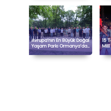
Memnuniyet Duyduk
Avrupa’nın En Büyük Doğal
15 
Yaşam Parkı Ormanya’da
Mill
Kartepe Turizm Dernekleri
Haf
ve Bölge İşletmecileriyle
Bir Araya Geldik