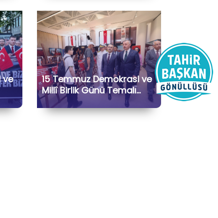
 ve
15 Temmuz Demokrasi ve
Millî Birlik Günü Temalı
tej
Sergiyi Ziyaret Ettik