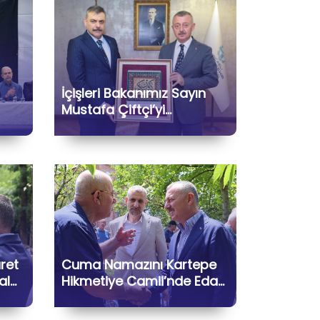
İçişleri Bakanımız Sayın
Mustafa Çiftçi’yi
Belediyemizde
afa
Ağırlamaktan Büyük
rak
Memnuniyet Duyduk
aret
Cuma Namazını Kartepe
al
Hikmetiye Camii’nde Eda
Ederek Hemşehrilerimizle
Bir Araya Geldik