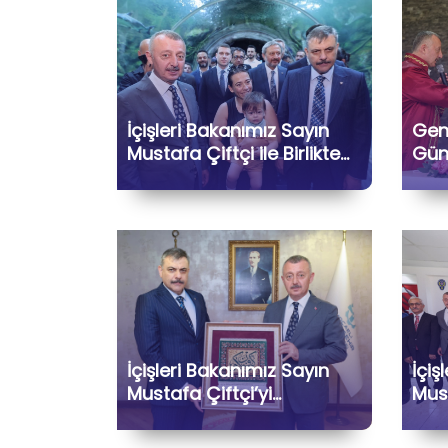
İçişleri Bakanımız Sayın
Genç
Mustafa Çiftçi ile Birlikte
Günl
FuarParkı’nı Ziyaret Ettik
İçişleri Bakanımız Sayın
İçiş
Mustafa Çiftçi’yi
Must
Belediyemizde
Şehr
Ağırlamaktan Büyük