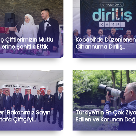
 Çiftlerimizin Mutlu
Kocaeli’de Düzenlenen
erine Şahitlik Ettik
Cihannüma Diriliş
Kampı’na İçişleri
Bakanımız Sayın Must
Çiftçi ile Birlikte Katıla
Kıymetli Gönül
Dostlarımızla Hasbihâl
Ettik
leri Bakanımız Sayın
Türkiye’nin En Çok Ziy
afa Çiftçi’yi
Edilen ve Korunan Doğ
imizde Ağırladık
Yaşam Parkı
Ormanya’dayız