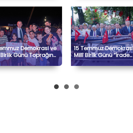
Temmuz Demokrasi ve
15 Temmuz Demokrasi
î Birlik Günü Toprağın
Millî Birlik Günü “İrade
ızası Programı
Bizim, Zafer Bizim” Kor
Yürüyüşü