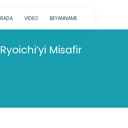
URADA
VİDEO
BEYANNAME
oichi’yi Misafir