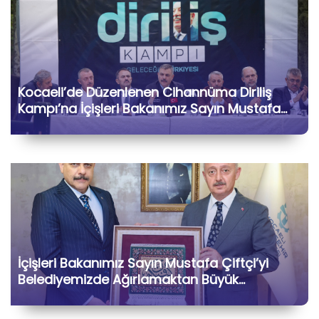
Kocaeli’de Düzenlenen Cihannüma Diriliş
Kampı’na İçişleri Bakanımız Sayın Mustafa
Çiftçi ile Birlikte Katılarak Kıymetli Gönül
Dostlarımızla Hasbihâl Ettik
İçişleri Bakanımız Sayın Mustafa Çiftçi’yi
Belediyemizde Ağırlamaktan Büyük
Memnuniyet Duyduk