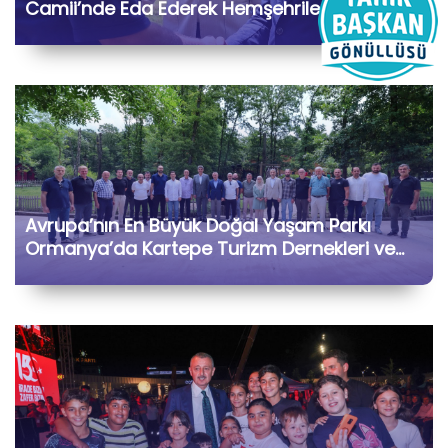
Camii’nde Eda Ederek Hemşehrilerimizle Bir
Araya Geldik
Avrupa’nın En Büyük Doğal Yaşam Parkı
Ormanya’da Kartepe Turizm Dernekleri ve
Bölge İşletmecileriyle Bir Araya Geldik