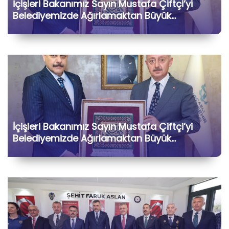
İçişleri Bakanımız Sayın Mustafa Çiftçi’yi
Belediyemizde Ağırlamaktan Büyük
Memnuniyet Duyduk
İçişleri Bakanımız Sayın Mustafa Çiftçi’yi
Belediyemizde Ağırlamaktan Büyük
Memnuniyet Duyduk