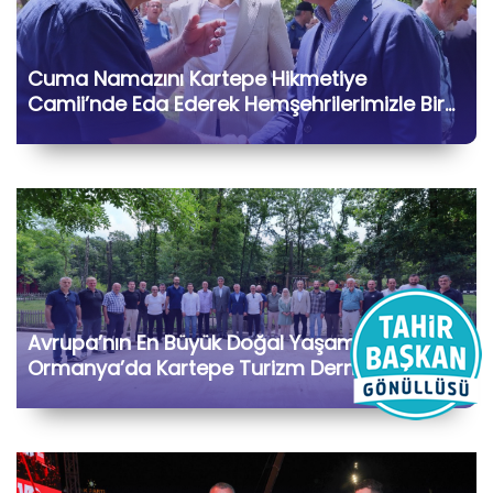
Cuma Namazını Kartepe Hikmetiye
Camii’nde Eda Ederek Hemşehrilerimizle Bir
Araya Geldik
Avrupa’nın En Büyük Doğal Yaşam Parkı
Ormanya’da Kartepe Turizm Dernekleri ve
Bölge İşletmecileriyle Bir Araya Geldik