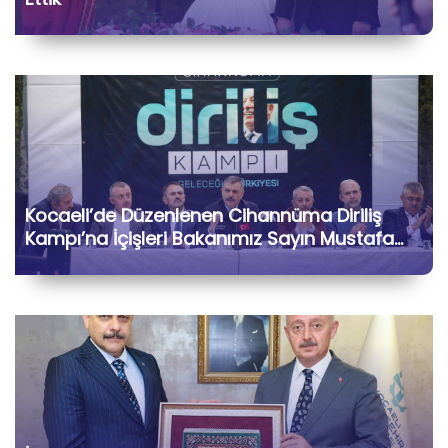
Kocaeli’de Düzenlenen Cihannüma Diriliş
Kampı’na İçişleri Bakanımız Sayın Mustafa
Çiftçi ile Birlikte Katılarak Kıymetli Gönül
Dostlarımızla Hasbihâl Ettik