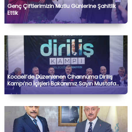
Genç Çiftlerimizin Mutlu Günlerine Şahitlik
Ettik
Kocaeli’de Düzenlenen Cihannüma Diriliş
Kampı’na İçişleri Bakanımız Sayın Mustafa
Çiftçi ile Birlikte Katılarak Kıymetli Gönül
Dostlarımızla Hasbihâl Ettik