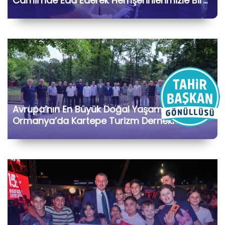
Camii’nde Eda Ederek Hemşehrilerimizle Bir
Araya Geldik
Avrupa’nın En Büyük Doğal Yaşam Parkı
Ormanya’da Kartepe Turizm Dernekleri ve
Bölge İşletmecileriyle Bir Araya Geldik