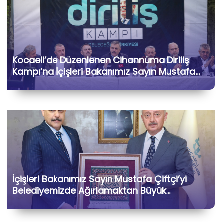
Kocaeli’de Düzenlenen Cihannüma Diriliş
Kampı’na İçişleri Bakanımız Sayın Mustafa
Çiftçi ile Birlikte Katılarak Kıymetli Gönül
Dostlarımızla Hasbihâl Ettik
İçişleri Bakanımız Sayın Mustafa Çiftçi’yi
Belediyemizde Ağırlamaktan Büyük
Memnuniyet Duyduk