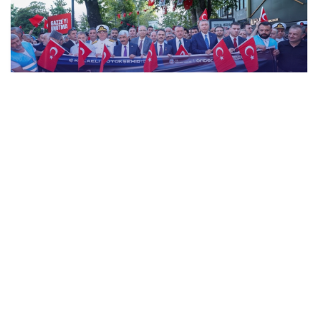
15 Temmuz Demokrasi ve Millî Birlik Günü
“İrade Bizim, Zafer Bizim” Kortej Yürüyüşü
15 Temmuz Demokrasi ve Millî Birlik Günü
Temalı Sergiyi Ziyaret Ettik