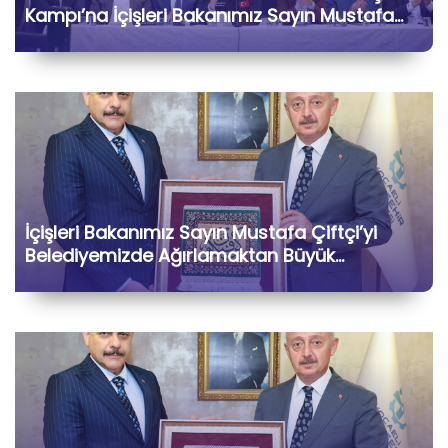
Kampı’na İçişleri Bakanımız Sayın Mustafa
Çiftçi ile Birlikte Katılarak Kıymetli Gönül
Dostlarımızla Hasbihâl Ettik
İçişleri Bakanımız Sayın Mustafa Çiftçi’yi
Belediyemizde Ağırlamaktan Büyük
Memnuniyet Duyduk