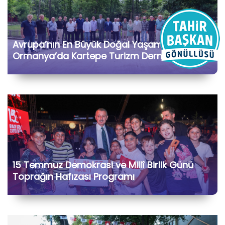
Avrupa’nın En Büyük Doğal Yaşam Parkı
Ormanya’da Kartepe Turizm Dernekleri ve
Bölge İşletmecileriyle Bir Araya Geldik
15 Temmuz Demokrasi ve Millî Birlik Günü
Toprağın Hafızası Programı