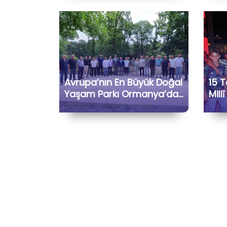
Memnuniyet Duyduk
Avrupa’nın En Büyük Doğal
15 
Yaşam Parkı Ormanya’da
Mill
Kartepe Turizm Dernekleri
Haf
ve Bölge İşletmecileriyle
Bir Araya Geldik