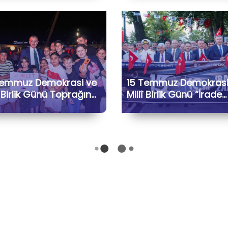
Temmuz Demokrasi ve
15 Temmuz Demokrasi
î Birlik Günü Toprağın
Millî Birlik Günü “İrade
ızası Programı
Bizim, Zafer Bizim” Kor
Yürüyüşü