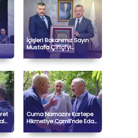
İçişleri Bakanımız Sayın
Mustafa Çiftçi’yi
Belediyemizde
afa
Ağırlamaktan Büyük
rak
Memnuniyet Duyduk
aret
Cuma Namazını Kartepe
al
Hikmetiye Camii’nde Eda
Ederek Hemşehrilerimizle
Bir Araya Geldik