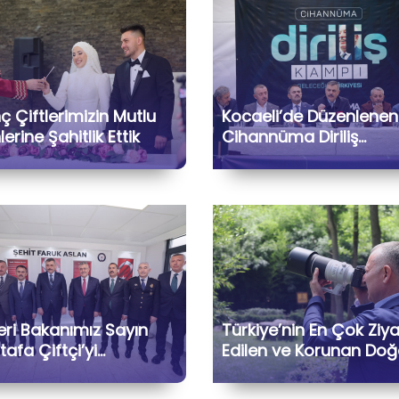
 Çiftlerimizin Mutlu
Kocaeli’de Düzenlenen
erine Şahitlik Ettik
Cihannüma Diriliş
Kampı’na İçişleri
Bakanımız Sayın Must
Çiftçi ile Birlikte Katıla
Kıymetli Gönül
Dostlarımızla Hasbihâl
Ettik
leri Bakanımız Sayın
Türkiye’nin En Çok Ziy
afa Çiftçi’yi
Edilen ve Korunan Doğ
imizde Ağırladık
Yaşam Parkı
Ormanya’dayız