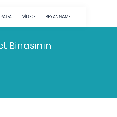
URADA
VİDEO
BEYANNAME
et Binasının