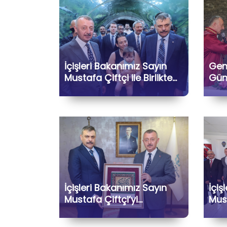
İçişleri Bakanımız Sayın
Genç
Mustafa Çiftçi ile Birlikte
Günl
FuarParkı’nı Ziyaret Ettik
İçişleri Bakanımız Sayın
İçiş
Mustafa Çiftçi’yi
Must
Belediyemizde
Şehr
Ağırlamaktan Büyük