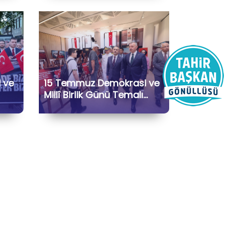
 ve
15 Temmuz Demokrasi ve
Millî Birlik Günü Temalı
tej
Sergiyi Ziyaret Ettik