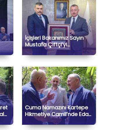
İçişleri Bakanımız Sayın
Mustafa Çiftçi’yi
Belediyemizde
afa
Ağırlamaktan Büyük
rak
Memnuniyet Duyduk
aret
Cuma Namazını Kartepe
al
Hikmetiye Camii’nde Eda
Ederek Hemşehrilerimizle
Bir Araya Geldik