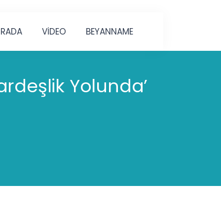
URADA
VİDEO
BEYANNAME
ardeşlik Yolunda’