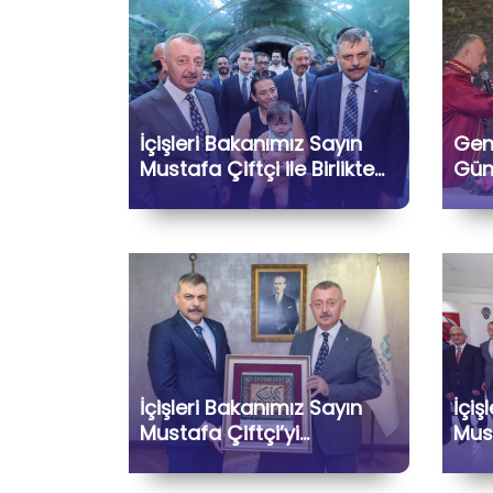
İçişleri Bakanımız Sayın
Genç
Mustafa Çiftçi ile Birlikte
Günl
FuarParkı’nı Ziyaret Ettik
İçişleri Bakanımız Sayın
İçiş
Mustafa Çiftçi’yi
Must
Belediyemizde
Şehr
Ağırlamaktan Büyük