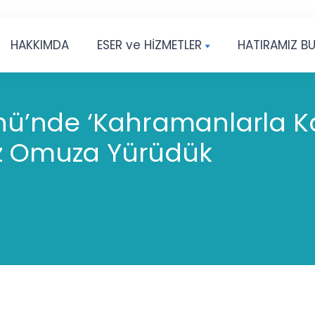
HAKKIMDA
ESER ve HİZMETLER
HATIRAMIZ B
ünü’nde ‘Kahramanlarla K
uz Omuza Yürüdük