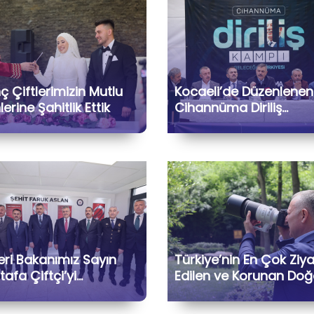
 Çiftlerimizin Mutlu
Kocaeli’de Düzenlenen
erine Şahitlik Ettik
Cihannüma Diriliş
Kampı’na İçişleri
Bakanımız Sayın Must
Çiftçi ile Birlikte Katıla
Kıymetli Gönül
Dostlarımızla Hasbihâl
Ettik
leri Bakanımız Sayın
Türkiye’nin En Çok Ziy
afa Çiftçi’yi
Edilen ve Korunan Doğ
imizde Ağırladık
Yaşam Parkı
Ormanya’dayız