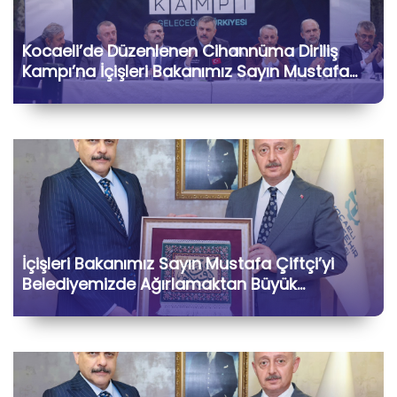
Kocaeli’de Düzenlenen Cihannüma Diriliş
Kampı’na İçişleri Bakanımız Sayın Mustafa
Çiftçi ile Birlikte Katılarak Kıymetli Gönül
Dostlarımızla Hasbihâl Ettik
İçişleri Bakanımız Sayın Mustafa Çiftçi’yi
Belediyemizde Ağırlamaktan Büyük
Memnuniyet Duyduk