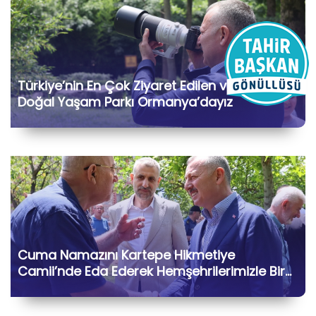
Türkiye’nin En Çok Ziyaret Edilen ve Korunan
Doğal Yaşam Parkı Ormanya’dayız
Cuma Namazını Kartepe Hikmetiye
Camii’nde Eda Ederek Hemşehrilerimizle Bir
Araya Geldik