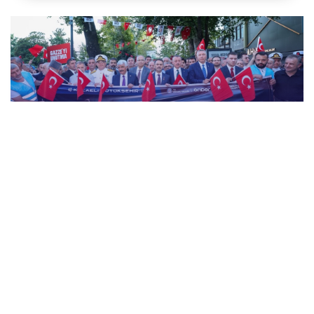
15 Temmuz Demokrasi ve Millî Birlik Günü
“İrade Bizim, Zafer Bizim” Kortej Yürüyüşü
15 Temmuz Demokrasi ve Millî Birlik Günü
Temalı Sergiyi Ziyaret Ettik