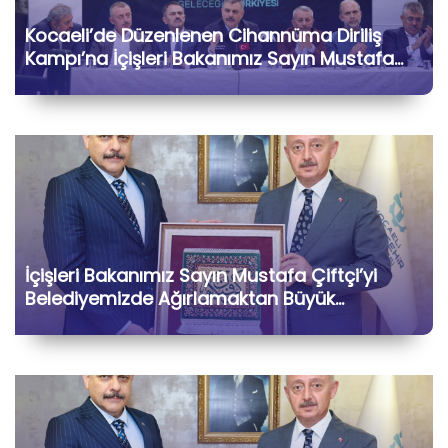
Kocaeli’de Düzenlenen Cihannüma Diriliş
Kampı’na İçişleri Bakanımız Sayın Mustafa
Çiftçi ile Birlikte Katılarak Kıymetli Gönül
Dostlarımızla Hasbihâl Ettik
İçişleri Bakanımız Sayın Mustafa Çiftçi’yi
Belediyemizde Ağırlamaktan Büyük
Memnuniyet Duyduk