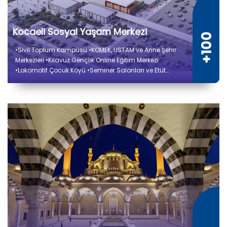
Kocaeli Sosyal Yaşam Merkezi
•Sivil Toplum Kampüsü •KOMEK, USTAM ve Anne Şehir
Merkezleri •Kılavuz Gençlik Online Eğitim Merkezi
•Lokomotif Çocuk Köyü •Seminer Salonları ve Etüt
Kütüphaneler