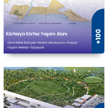
Körfezya Körfez Yaşam Alanı
•İzmit Millet Bahçesi •Kıtalar Akvaryumu •Sosyal
Yaşam Merkezi •Sporpark