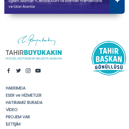
Eğitim Alanları •Cenaze Alanı ve Birimleri •Yemekhane
ve İdari Alanlar
HAKKIMDA
ESER ve HİZMETLER
HATIRAMIZ BURADA
VİDEO
PROJEM VAR
İLETİŞİM