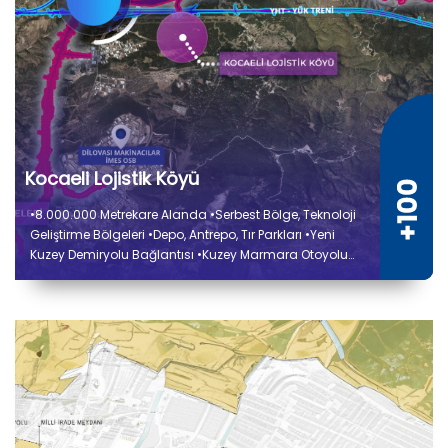
Kocaeli Lojistik Köyü
•8.000.000 Metrekare Alanda •Serbest Bölge, Teknoloji
Geliştirme Bölgeleri •Depo, Antrepo, Tır Parkları •Yeni
Kuzey Demiryolu Bağlantısı •Kuzey Marmara Otoyolu
Bağlantısı •Liman ve Sanayi Tesisleri Elleçleme
Kapasite Artırımı •Ulaştırma ve Altyapı Bakanlığı İş
Birliğiyle